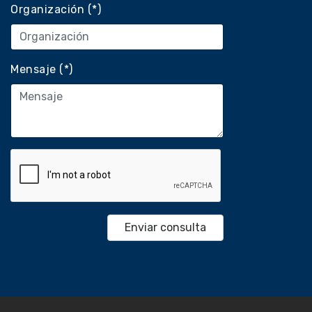
Organización (*)
Mensaje (*)
or Imágenes
tos Odontológicos
torios de diálisis crónica