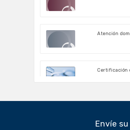
Atención domic
Certificación 
Dirigido a establ
reconocidas).
Co
programa.
Envíe su
Centros regio